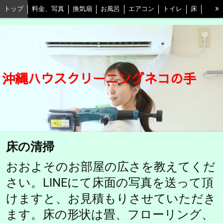
»
トップ
料金、写真
換気扇
お風呂
エアコン
トイレ
床
キッチン
水回り3点セット
キッチン＋換気扇
ベランダ
自由プラン
割引等情報
口コミ
予約
よくある質問と回答
東京店
愛媛店
ネコの手江戸川店
会社概要
STAFF紹介
沖縄ハウスクリーニングネコの手
プライバシーポリシー
床の清掃
おおよそのお部屋の広さを教えてくだ
さい。LINEにて床面の写真を送って頂
けますと、お見積もりさせていただき
ます。床の形状は畳、フローリング、