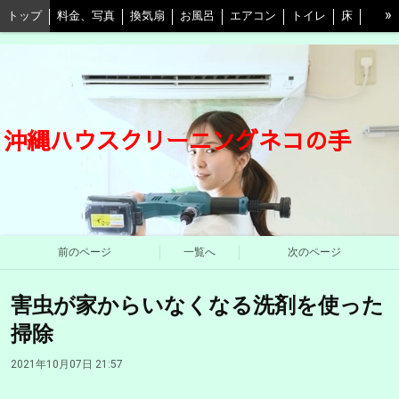
»
トップ
料金、写真
換気扇
お風呂
エアコン
トイレ
床
キッチン
水回り3点セット
キッチン＋換気扇
ベランダ
自由プラン
割引等情報
口コミ
予約
よくある質問と回答
東京店
愛媛店
ネコの手江戸川店
会社概要
STAFF紹介
沖縄ハウスクリーニングネコの手
プライバシーポリシー
前のページ
一覧へ
次のページ
害虫が家からいなくなる洗剤を使った
掃除
2021年10月07日 21:57