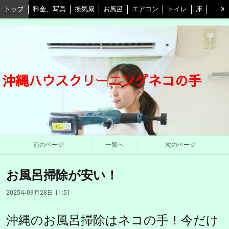
»
トップ
料金、写真
換気扇
お風呂
エアコン
トイレ
床
キッチン
水回り3点セット
キッチン＋換気扇
ベランダ
自由プラン
割引等情報
口コミ
予約
よくある質問と回答
東京店
愛媛店
ネコの手江戸川店
会社概要
STAFF紹介
沖縄ハウスクリーニングネコの手
プライバシーポリシー
前のページ
一覧へ
次のページ
お風呂掃除が安い！
2025年09月28日 11:51
沖縄のお風呂掃除はネコの手！今だけ